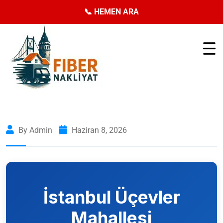
📞 HEMEN ARA
By Admin
Haziran 8, 2026
İstanbul
Üçevler
Mahallesi