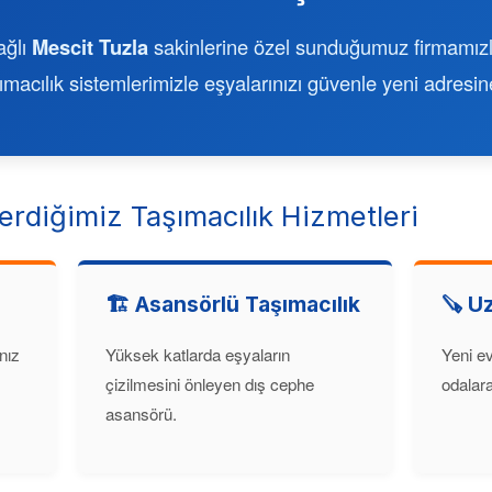
ağlı
Mescit Tuzla
sakinlerine özel sunduğumuz firmamızl
macılık sistemlerimizle eşyalarınızı güvenle yeni adresine
erdiğimiz Taşımacılık Hizmetleri
🏗️ Asansörlü Taşımacılık
🪚 U
nız
Yüksek katlarda eşyaların
Yeni ev
çizilmesini önleyen dış cephe
odalara 
asansörü.