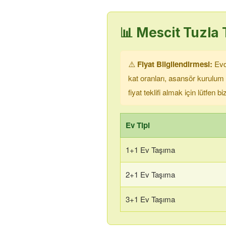
📊
Mescit Tuzla
T
⚠️
Fiyat Bilgilendirmesi:
Evde
kat oranları, asansör kurulum
fiyat teklifi almak için lütfen 
Ev Tipi
1+1 Ev Taşıma
2+1 Ev Taşıma
3+1 Ev Taşıma