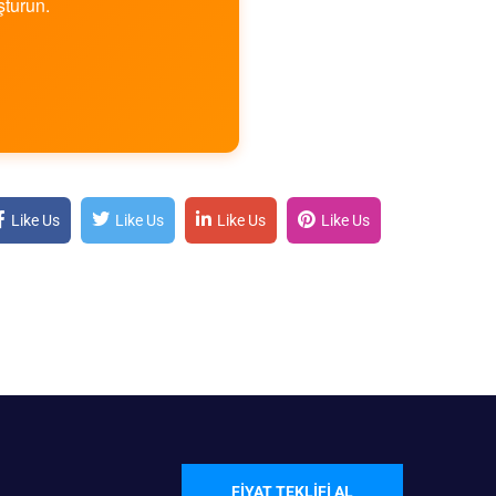
şturun.
Like Us
Like Us
Like Us
Like Us
FIYAT TEKLIFI AL