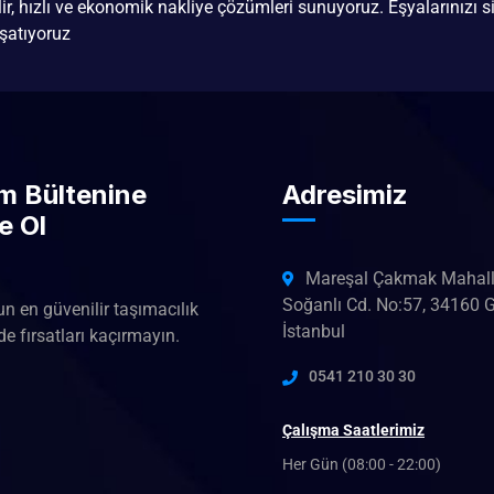
ilir, hızlı ve ekonomik nakliye çözümleri sunuyoruz. Eşyalarınızı si
şatıyoruz
im Bültenine
Adresimiz
e Ol
Mareşal Çakmak Mahall
Soğanlı Cd. No:57, 34160 
un en güvenilir taşımacılık
İstanbul
e fırsatları kaçırmayın.
0541 210 30 30
Çalışma Saatlerimiz
Her Gün (08:00 - 22:00)