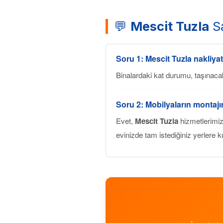
💬
Mescit Tuzla
Sa
Soru 1:
Mescit Tuzla
nakliyat
Binalardaki kat durumu, taşınaca
Soru 2: Mobilyaların montaj
Evet,
Mescit Tuzla
hizmetlerimiz
evinizde tam istediğiniz yerlere k