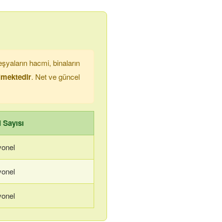
şyaların hacmi, binaların
ilmektedir
. Net ve güncel
 Sayısı
yonel
yonel
yonel