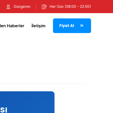
Güngören
Her Gün (08:00 - 22:00)
Fiyat Al
den Haberler
İletişim
sı