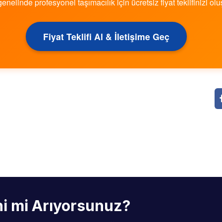
genelinde profesyonel taşımacılık için ücretsiz fiyat teklifinizi olu
Fiyat Teklifi Al & İletişime Geç
ini mi Arıyorsunuz?