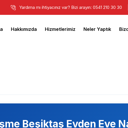
Yardıma mı ihtiyacınız var? Bizi arayın: 0541 210 30 30
fa
Hakkımızda
Hizmetlerimiz
Neler Yaptık
Biz
şme Beşiktaş
Evden Eve Na