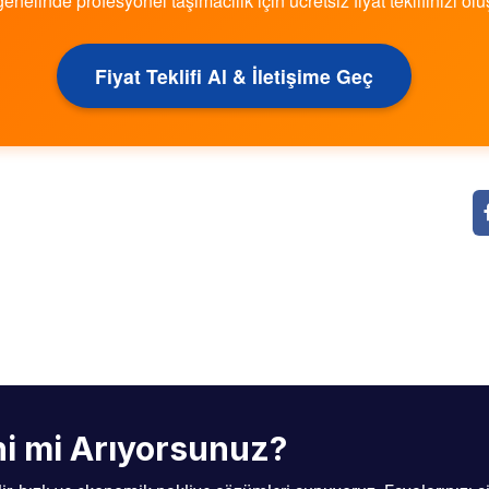
genelinde profesyonel taşımacılık için ücretsiz fiyat teklifinizi olu
Fiyat Teklifi Al & İletişime Geç
ini mi Arıyorsunuz?