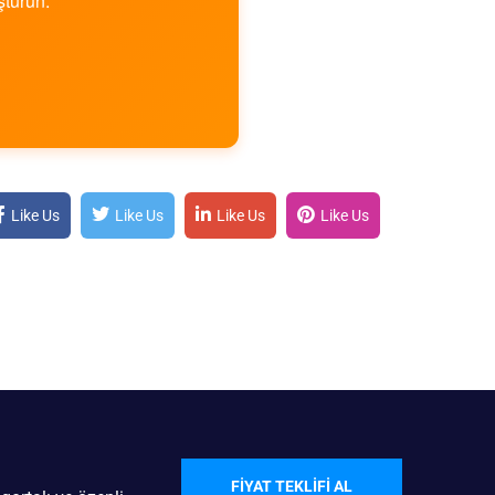
şturun.
Like Us
Like Us
Like Us
Like Us
FIYAT TEKLIFI AL