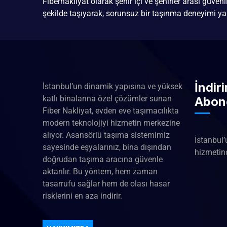
Fibernakliyat olarak şehir içi ve şehirler arası güven
şekilde taşıyarak, sorunsuz bir taşınma deneyimi ya
İndir
İstanbul’un dinamik yapısına ve yüksek
katlı binalarına özel çözümler sunan
Abon
Fiber Nakliyat, evden eve taşımacılıkta
modern teknolojiyi hizmetin merkezine
alıyor. Asansörlü taşıma sistemimiz
İstanbul’
sayesinde eşyalarınız, bina dışından
hizmetind
doğrudan taşıma aracına güvenle
aktarılır. Bu yöntem, hem zaman
tasarrufu sağlar hem de olası hasar
risklerini en aza indirir.