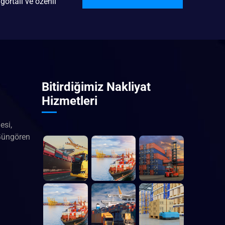
gortalı ve özenli
Bitirdiğimiz Nakliyat
Hizmetleri
esi,
Güngören