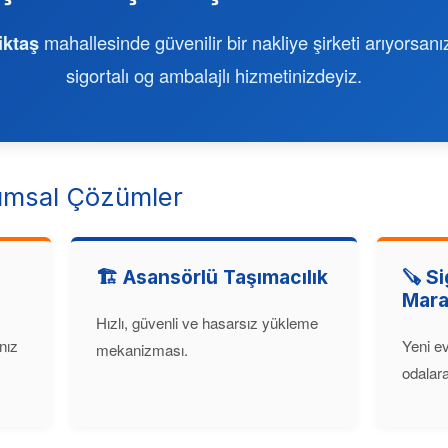
ktaş
mahallesinde güvenilir bir nakliye şirketi arıyorsan
sigortalı og ambalajlı hizmetinizdeyiz.
msal Çözümler
🏗️ Asansörlü Taşımacılık
🪚 Si
Mara
Hızlı, güvenli ve hasarsız yükleme
nız
Yeni ev
mekanizması.
odalara 