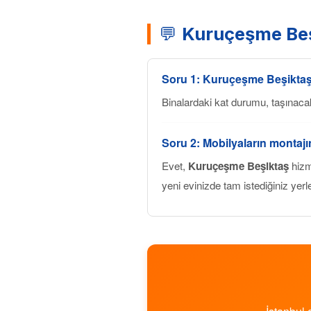
💬
Kuruçeşme Beş
Soru 1:
Kuruçeşme Beşikta
Binalardaki kat durumu, taşınaca
Soru 2: Mobilyaların montaj
Evet,
Kuruçeşme Beşiktaş
hizm
yeni evinizde tam istediğiniz yerl