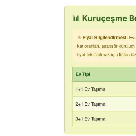
📊
Kuruçeşme Be
⚠️
Fiyat Bilgilendirmesi:
Evde
kat oranları, asansör kurulum
fiyat teklifi almak için lütfen 
Ev Tipi
1+1 Ev Taşıma
2+1 Ev Taşıma
3+1 Ev Taşıma