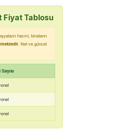
 Fiyat Tablosu
şyaların hacmi, binaların
ilmektedir
. Net ve güncel
 Sayısı
yonel
yonel
yonel