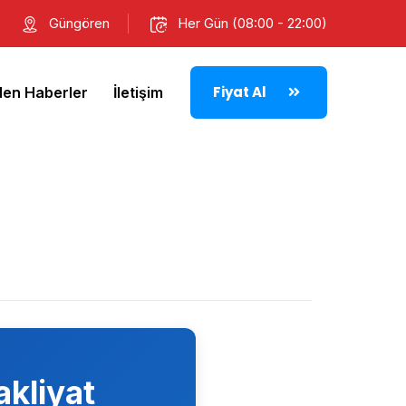
Güngören
Her Gün (08:00 - 22:00)
Fiyat Al
den Haberler
İletişim
kliyat