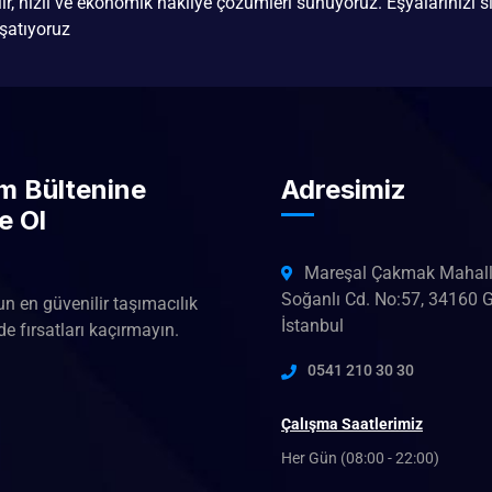
ilir, hızlı ve ekonomik nakliye çözümleri sunuyoruz. Eşyalarınızı si
şatıyoruz
im Bültenine
Adresimiz
e Ol
Mareşal Çakmak Mahall
Soğanlı Cd. No:57, 34160 
un en güvenilir taşımacılık
İstanbul
e fırsatları kaçırmayın.
0541 210 30 30
Çalışma Saatlerimiz
Her Gün (08:00 - 22:00)