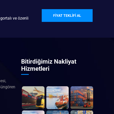
FIYAT TEKLIFI AL
gortalı ve özenli
Bitirdiğimiz Nakliyat
Hizmetleri
esi,
Güngören