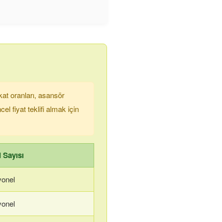
kat oranları, asansör
el fiyat teklifi almak için
 Sayısı
yonel
yonel