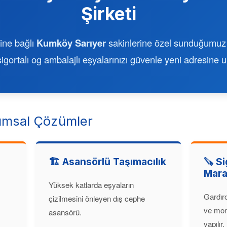
Şirketi
ine bağlı
Kumköy Sarıyer
sakinlerine özel sunduğumuz 
gortalı og ambalajlı eşyalarınızı güvenle yeni adresine ul
msal Çözümler
🏗️ Asansörlü Taşımacılık
🪚 Si
Mara
Yüksek katlarda eşyaların
Gardır
çizilmesini önleyen dış cephe
ve mon
asansörü.
yapılır.