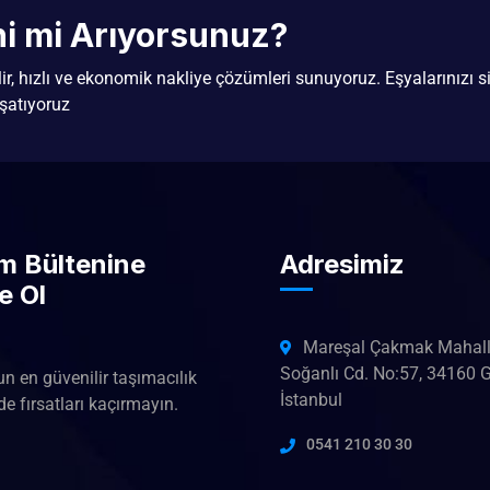
ini mi Arıyorsunuz?
ilir, hızlı ve ekonomik nakliye çözümleri sunuyoruz. Eşyalarınızı si
şatıyoruz
im Bültenine
Adresimiz
e Ol
Mareşal Çakmak Mahall
Soğanlı Cd. No:57, 34160 
un en güvenilir taşımacılık
İstanbul
e fırsatları kaçırmayın.
0541 210 30 30