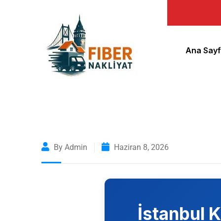
Ana Say
By Admin
Haziran 8, 2026
İstanbul
K