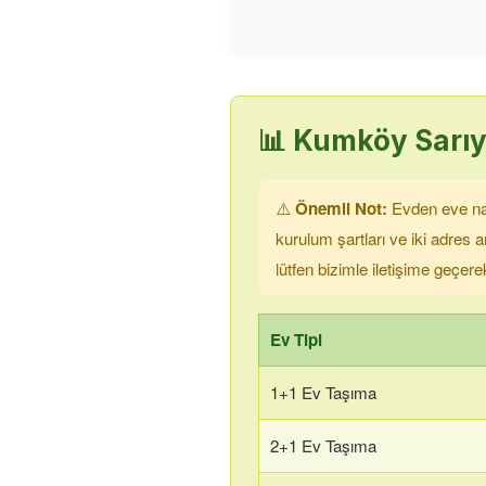
📊
Kumköy Sarıy
⚠️
Önemli Not:
Evden eve nakl
kurulum şartları ve iki adres
lütfen bizimle iletişime geçere
Ev Tipi
1+1 Ev Taşıma
2+1 Ev Taşıma