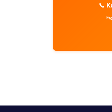
📞
K
Eşy