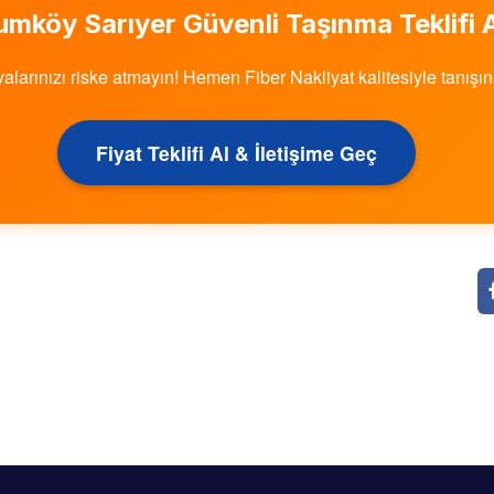
umköy Sarıyer
Güvenli Taşınma Teklifi A
alarınızı riske atmayın! Hemen Fiber Nakliyat kalitesiyle tanışın
Fiyat Teklifi Al & İletişime Geç