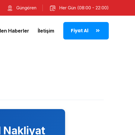
Güngören
Her Gün (08:00 - 22:00)
Fiyat Al
den Haberler
İletişim
 Nakliyat