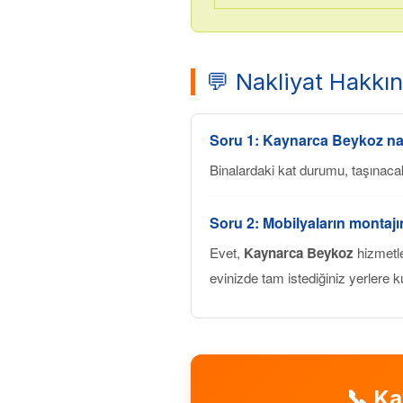
💬 Nakliyat Hakkı
Soru 1:
Kaynarca Beykoz
nak
Binalardaki kat durumu, taşınaca
Soru 2: Mobilyaların montaj
Evet,
Kaynarca Beykoz
hizmetle
evinizde tam istediğiniz yerlere k
📞
Ka