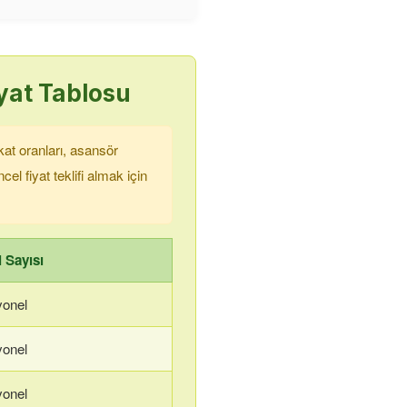
yat Tablosu
kat oranları, asansör
cel fiyat teklifi almak için
 Sayısı
yonel
yonel
yonel