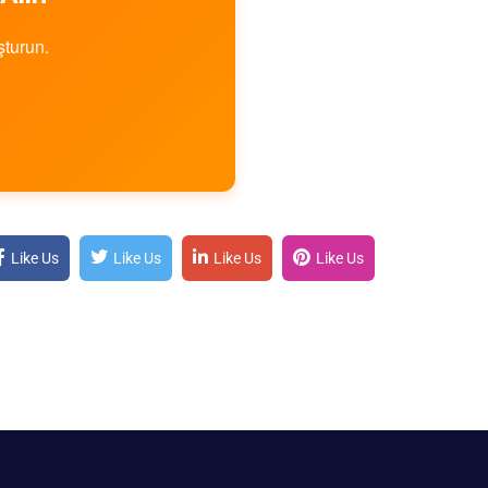
şturun.
Like Us
Like Us
Like Us
Like Us