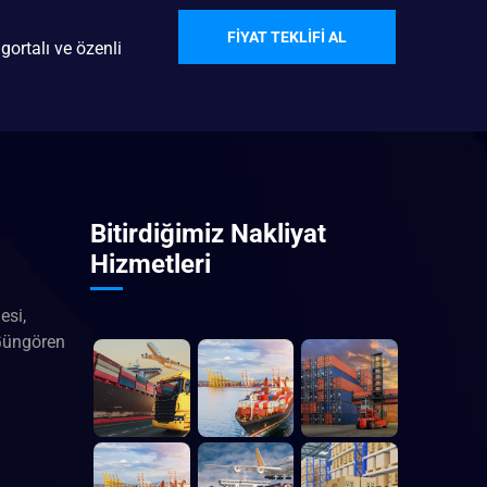
FIYAT TEKLIFI AL
gortalı ve özenli
Bitirdiğimiz Nakliyat
Hizmetleri
esi,
Güngören