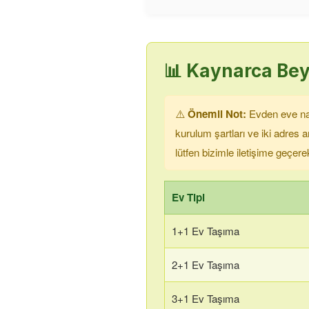
📊
Kaynarca Be
⚠️
Önemli Not:
Evden eve nakl
kurulum şartları ve iki adres
lütfen bizimle iletişime geçere
Ev Tipi
1+1 Ev Taşıma
2+1 Ev Taşıma
3+1 Ev Taşıma