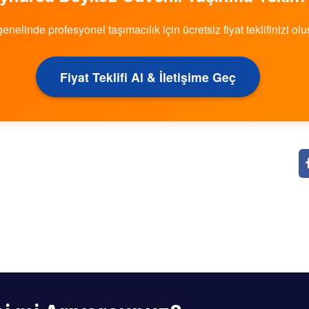
genelinde profesyonel taşımacılık için ücretsiz fiyat teklifinizi olu
Fiyat Teklifi Al & İletişime Geç