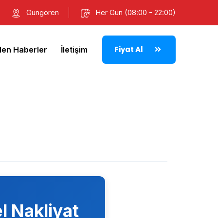
Güngören
Her Gün (08:00 - 22:00)
Fiyat Al
den Haberler
İletişim
l Nakliyat