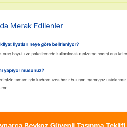
nda Merak Edilenler
liyat fiyatları neye göre belirleniyor?
k araç boyutu ve paketlemede kullanılacak malzeme hacmi ana kriterl
ını yapıyor musunuz?
rimizin tamamında kadromuzda hazır bulunan marangoz ustalarımız m
urar.
ynarca Beykoz
Güvenli Taşınma Teklifi 