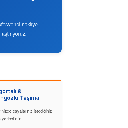
rofesyonel nakliye
laştırıyoruz.
gortalı &
ngozlu Taşıma
inizde eşyalarınız istediğiniz
yerleştirilir.