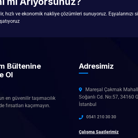
ini mi Arıyorsunuz?
ilir, hızlı ve ekonomik nakliye çözümleri sunuyoruz. Eşyalarınızı si
şatıyoruz
im Bültenine
Adresimiz
e Ol
Mareşal Çakmak Mahall
Soğanlı Cd. No:57, 34160 
un en güvenilir taşımacılık
İstanbul
e fırsatları kaçırmayın.
0541 210 30 30
Çalışma Saatlerimiz