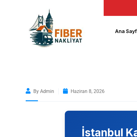
Ana Say
By Admin
Haziran 8, 2026
İstanbul
K