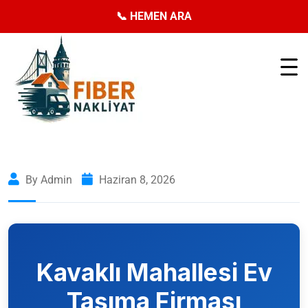
📞 HEMEN ARA
By Admin
Haziran 8, 2026
Kavaklı Mahallesi
Ev
Taşıma Firması