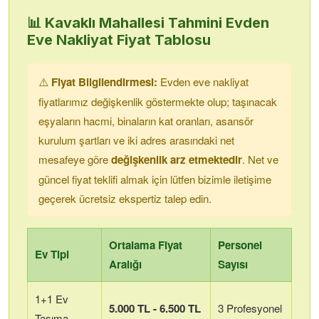
📊
Kavaklı Mahallesi
Tahmini Evden
Eve Nakliyat Fiyat Tablosu
⚠️
Fiyat Bilgilendirmesi:
Evden eve nakliyat
fiyatlarımız değişkenlik göstermekte olup; taşınacak
eşyaların hacmi, binaların kat oranları, asansör
kurulum şartları ve iki adres arasındaki net
mesafeye göre
değişkenlik arz etmektedir
. Net ve
güncel fiyat teklifi almak için lütfen bizimle iletişime
geçerek ücretsiz ekspertiz talep edin.
Ortalama Fiyat
Personel
Ev Tipi
Aralığı
Sayısı
1+1 Ev
5.000 TL - 6.500 TL
3 Profesyonel
Taşıma