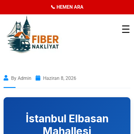
📞 HEMEN ARA
By Admin
Haziran 8, 2026
İstanbul
Elbasan
Mahallesi