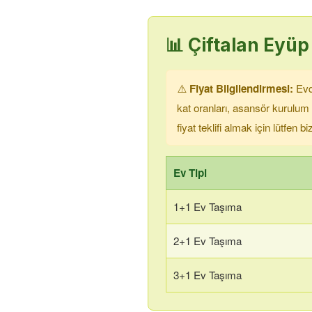
📊
Çiftalan Eyüp
⚠️
Fiyat Bilgilendirmesi:
Evde
kat oranları, asansör kurulum
fiyat teklifi almak için lütfen 
Ev Tipi
1+1 Ev Taşıma
2+1 Ev Taşıma
3+1 Ev Taşıma