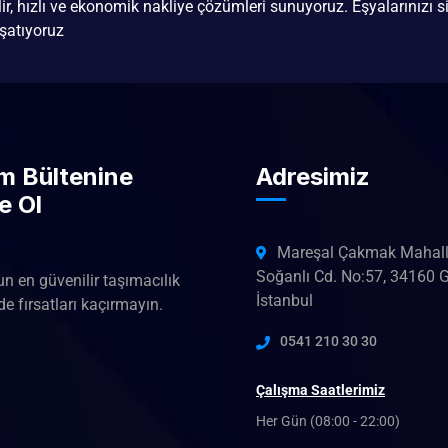
ilir, hızlı ve ekonomik nakliye çözümleri sunuyoruz. Eşyalarınızı si
şatıyoruz
im Bültenine
Adresimiz
e Ol
Mareşal Çakmak Mahall
Soğanlı Cd. No:57, 34160 
un en güvenilir taşımacılık
İstanbul
e fırsatları kaçırmayın.
0541 210 30 30
Çalışma Saatlerimiz
Her Gün (08:00 - 22:00)