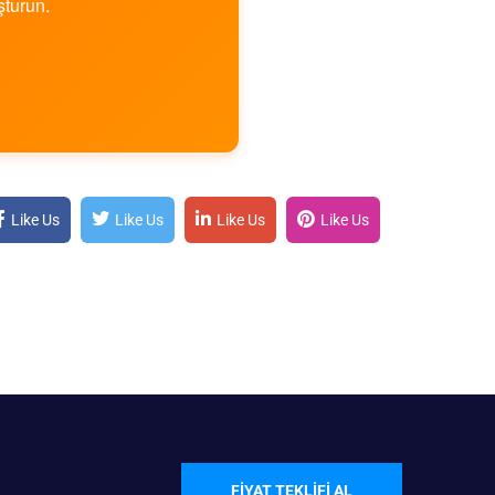
şturun.
Like Us
Like Us
Like Us
Like Us
FIYAT TEKLIFI AL