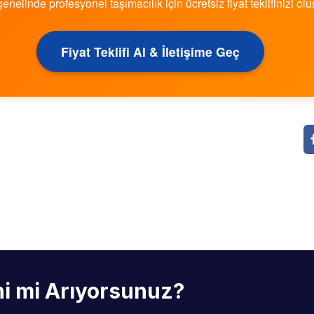
genelinde profesyonel taşımacılık için ücretsiz fiyat teklifinizi olu
Fiyat Teklifi Al & İletişime Geç
ini mi Arıyorsunuz?