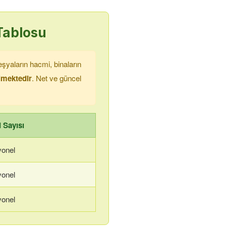
Tablosu
şyaların hacmi, binaların
ilmektedir
. Net ve güncel
 Sayısı
yonel
yonel
yonel