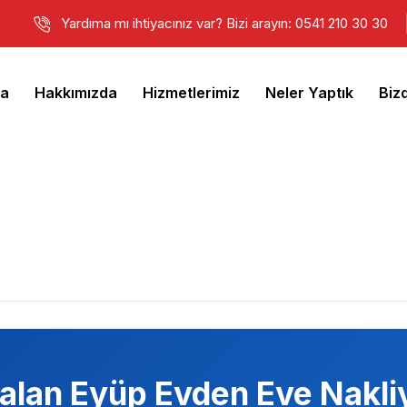
Yardıma mı ihtiyacınız var? Bizi arayın: 0541 210 30 30
fa
Hakkımızda
Hizmetlerimiz
Neler Yaptık
Biz
talan Eyüp
Evden Eve Nakli