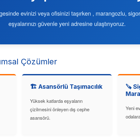
esinde evinizi veya ofisinizi taşırken , marangozlu, sigor
eşyalarınızı güvenle yeni adresine ulaştırıyoruz.
msal Çözümler
🏗️ Asansörlü Taşımacılık
🪚 Si
Mara
Yüksek katlarda eşyaların
Yeni ev
çizilmesini önleyen dış cephe
odalara 
asansörü.