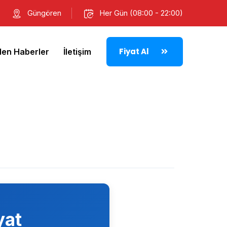
Güngören
Her Gün (08:00 - 22:00)
Fiyat Al
den Haberler
İletişim
yat