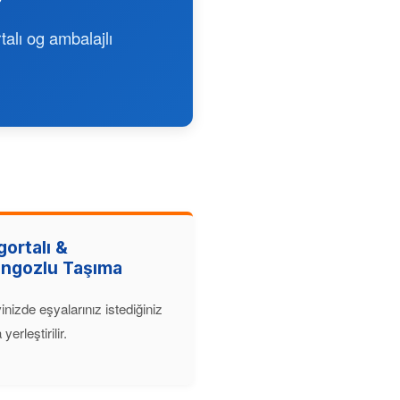
talı og ambalajlı
gortalı &
ngozlu Taşıma
inizde eşyalarınız istediğiniz
yerleştirilir.