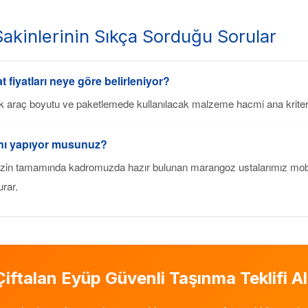
akinlerinin Sıkça Sorduğu Sorular
t fiyatları neye göre belirleniyor?
k araç boyutu ve paketlemede kullanılacak malzeme hacmi ana kriterl
ını yapıyor musunuz?
zin tamamında kadromuzda hazır bulunan marangoz ustalarımız mobil
urar.
Çiftalan Eyüp
Güvenli Taşınma Teklifi Al