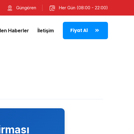
Güngören
Her Gün (08:00 - 22:00)
Fiyat Al
den Haberler
İletişim
irması