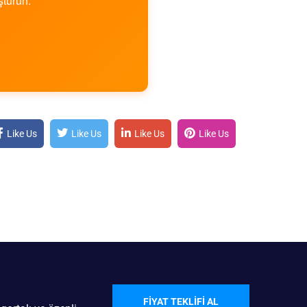
şturun.
Like Us
Like Us
Like Us
Like Us
FIYAT TEKLIFI AL