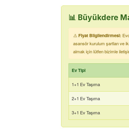
📊
Büyükdere Ma
⚠️
Fiyat Bilgilendirmesi:
Evde
asansör kurulum şartları ve i
almak için lütfen bizimle ileti
Ev Tipi
1+1 Ev Taşıma
2+1 Ev Taşıma
3+1 Ev Taşıma