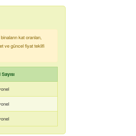
inaların kat oranları,
et ve güncel fiyat teklifi
 Sayısı
yonel
yonel
yonel