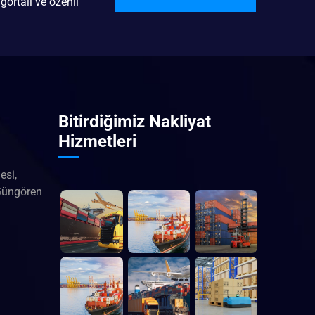
gortalı ve özenli
Bitirdiğimiz Nakliyat
Hizmetleri
esi,
Güngören