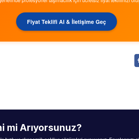
genelinde profesyonel taşımacılık için ücretsiz fiyat teklifinizi olu
Fiyat Teklifi Al & İletişime Geç
ini mi Arıyorsunuz?