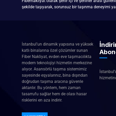
Fibernakliyat olarak şehir içi ve şehirler arası güven
şekilde taşıyarak, sorunsuz bir taşınma deneyimi ya
İndir
İstanbul’un dinamik yapısına ve yüksek
katlı binalarına özel çözümler sunan
Abon
Fiber Nakliyat, evden eve taşımacılıkta
modern teknolojiyi hizmetin merkezine
alıyor. Asansörlü taşıma sistemimiz
İstanbul’
sayesinde eşyalarınız, bina dışından
hizmetind
doğrudan taşıma aracına güvenle
aktarılır. Bu yöntem, hem zaman
tasarrufu sağlar hem de olası hasar
risklerini en aza indirir.