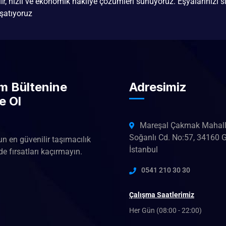
ilir, hızlı ve ekonomik nakliye çözümleri sunuyoruz. Eşyalarınızı si
şatıyoruz
im Bültenine
Adresimiz
e Ol
Mareşal Çakmak Mahall
Soğanlı Cd. No:57, 34160 
un en güvenilir taşımacılık
İstanbul
e fırsatları kaçırmayın.
0541 210 30 30
Çalışma Saatlerimiz
Her Gün (08:00 - 22:00)