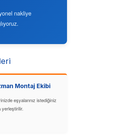
syonel nakliye
lıyoruz.
eri
zman Montaj Ekibi
inizde eşyalarınız istediğiniz
yerleştirilir.