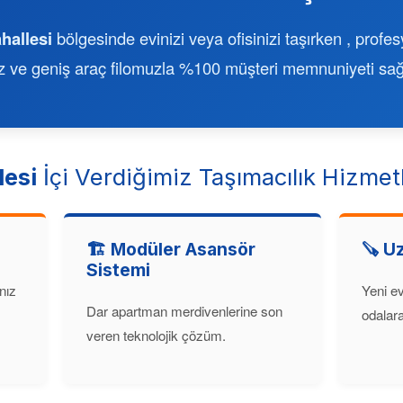
hallesi
bölgesinde evinizi veya ofisinizi taşırken , profe
iz ve geniş araç filomuzla %100 müşteri memnuniyeti sağ
esi
İçi Verdiğimiz Taşımacılık Hizmetl
🏗️ Modüler Asansör
🪚 U
Sistemi
nız
Yeni ev
Dar apartman merdivenlerine son
odalara 
veren teknolojik çözüm.