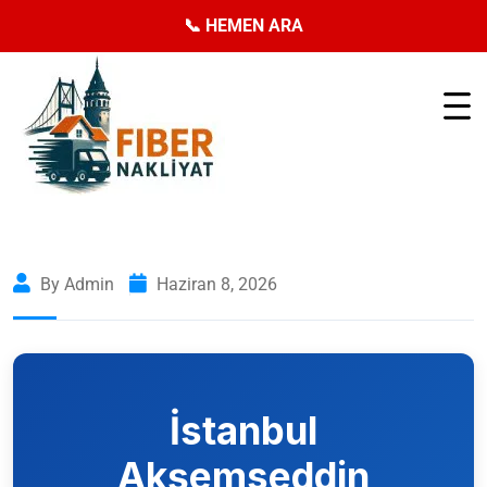
📞 HEMEN ARA
By Admin
Haziran 8, 2026
İstanbul
Akşemseddin