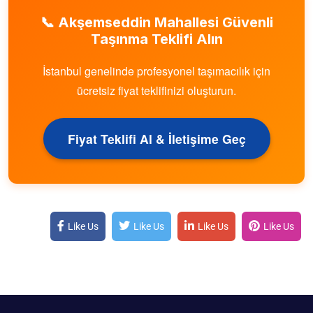
📞
Akşemseddin Mahallesi
Güvenli
Taşınma Teklifi Alın
İstanbul genelinde profesyonel taşımacılık için
ücretsiz fiyat teklifinizi oluşturun.
Fiyat Teklifi Al & İletişime Geç
Like Us
Like Us
Like Us
Like Us